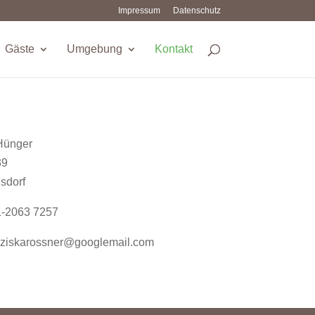
Impressum
Datenschutz
Gäste
Umgebung
Kontakt
Hünger
39
sdorf
1-2063 7257
anziskarossner@googlemail.com