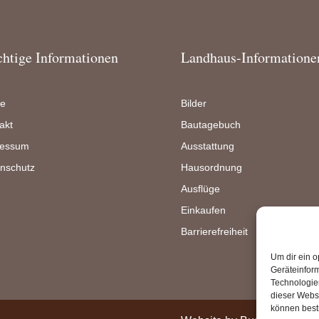
htige Informationen
Landhaus-Informatione
e
Bilder
akt
Bautagebuch
ressum
Ausstattung
nschutz
Hausordnung
Ausflüge
Einkaufen
Barrierefreiheit
Um dir ein o
Geräteinfor
Technologien
dieser Websi
können best