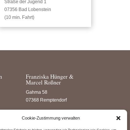
Straße der Jugend 1
07356 Bad Lobenstein
(10 min. Fahrt)
n
Franziska Hünger &
Marcel Roßner
Gahma 58
07368 Remptendorf
Mobil: 0151 – 2063 7257
Cookie-Zustimmung verwalten
E-Mail: