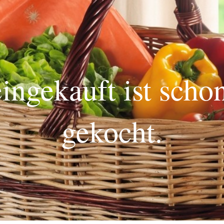
ingekauft ist scho
gekocht.